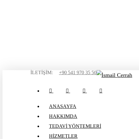
Skip
to
main
content
İLETİŞİM:
+90 541 970 35 50
instagram
whatsapp
phone
email
Menu
Menu
ANASAYFA
HAKKIMDA
TEDAVİ YÖNTEMLERİ
HİZMETLER