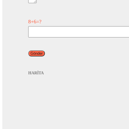
8+6=?
HARİTA