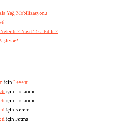
azla Yağ Mobilizasyonu
eti
Nelerdir? Nasıl Test Edilir?
aşlıyor?
in
için
Levent
eti
için
Histamin
eti
için
Histamin
eti
için
Kerem
eti
için
Fatma