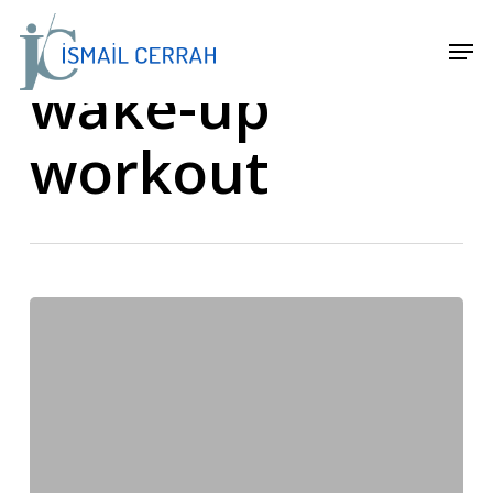
Skip
Men
to
Tag
wake-up
main
content
workout