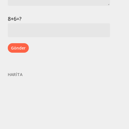
8+6=?
HARİTA