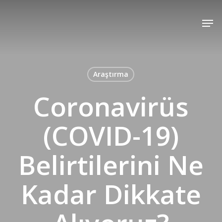
Skip
Men
to
main
content
Araştırma
Coronavirüs
(COVID-19)
Belirtilerini Ne
Kadar Dikkate