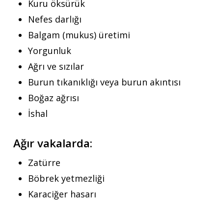
Kuru öksürük
Nefes darlığı
Balgam (mukus) üretimi
Yorgunluk
Ağrı ve sızılar
Burun tıkanıklığı veya burun akıntısı
Boğaz ağrısı
İshal
Ağır vakalarda:
Zatürre
Böbrek yetmezliği
Karaciğer hasarı